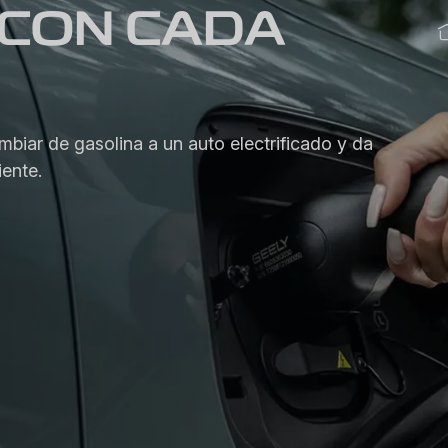
CON CADA
biar de gasolina a un auto electrificado y da
iente.