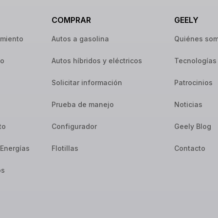
COMPRAR
GEELY
imiento
Autos a gasolina
Quiénes so
io
Autos híbridos y eléctricos
Tecnologías
Solicitar información
Patrocinios
Prueba de manejo
Noticias
to
Configurador
Geely Blog
Energías
Flotillas
Contacto
os